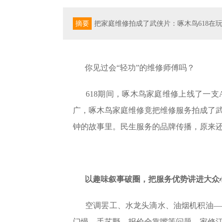
摘要
把家庭维修拍成了武侠片：啄木鸟618在
你见过会“轻功”的维修师傅吗？
618期间，啄木鸟家庭维修上线了一
广，啄木鸟家庭维修竟把维修服务拍成了
钟的故事里。民生服务的品牌传播，原来
以趣味叙事破圈，把服务优势讲进大众
空调罢工、水龙头滴水、油烟机积油—
门慢、手艺野、报价全靠嘴等问题，家修