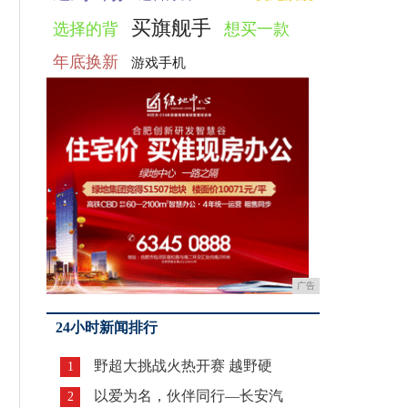
买旗舰手
选择的背
想买一款
年底换新
游戏手机
广告
24小时新闻排行
野超大挑战火热开赛 越野硬
1
以爱为名，伙伴同行—长安汽
2