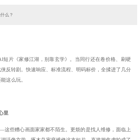
玩什么？
支AI短片《家修江湖，别靠玄学》。当同行还在卷价格、刷硬
武侠反转剧。快速响应、标准流程、明码标价，全揉进了几分
还能这么玩。
心里
—这些糟心画面家家都不陌生。更烦的是找人维修，面临上
江湖活像玄学。啄木鸟家庭维修这支短片，直接把焦虑拍成了