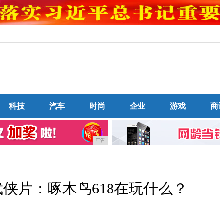
科技
汽车
时尚
企业
游戏
商
广告
侠片：啄木鸟618在玩什么？