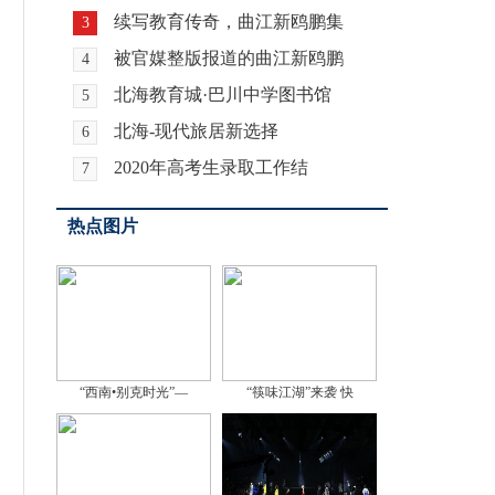
续写教育传奇，曲江新鸥鹏集
3
被官媒整版报道的曲江新鸥鹏
4
北海教育城·巴川中学图书馆
5
北海-现代旅居新选择
6
2020年高考生录取工作结
7
热点图片
“西南•别克时光”—
“筷味江湖”来袭 快