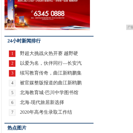
广
24小时新闻排行
野超大挑战火热开赛 越野硬
1
以爱为名，伙伴同行—长安汽
2
续写教育传奇，曲江新鸥鹏集
3
被官媒整版报道的曲江新鸥鹏
4
北海教育城·巴川中学图书馆
5
北海-现代旅居新选择
6
2020年高考生录取工作结
7
热点图片