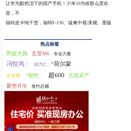
让华为黯然泪下的国产手机！小米10为啥那么受欢
迎，不
福特皮卡纯干货，福特F-150、猛禽中规/美规、墨版
热点标签
野超大挑
玄景M6
专业力量
冯悦鸿：
“荷尔蒙
动力仁
超600
“韧性、
古思岩产
宏洛图-
聚势共生
签约总额