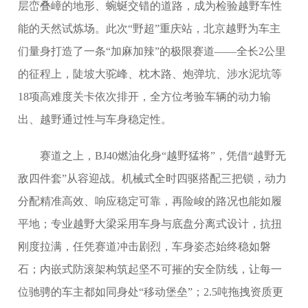
层峦叠嶂的地形、蜿蜒交错的道路，成为检验越野车性
能的天然试炼场。此次“野超”重庆站，北京越野为车主
们量身打造了一条“加麻加辣”的极限赛道——全长2公里
的征程上，陡坡大驼峰、枕木路、炮弹坑、涉水泥坑等
18项高难度关卡依次排开，全方位考验车辆的动力输
出、越野通过性与车身稳定性。
赛道之上，BJ40燃油化身“越野猛将”，凭借“越野无
敌四件套”从容迎战。机械式全时四驱搭配三把锁，动力
分配精准高效、响应稳定可靠，再险峻的路况也能如履
平地；专业越野大梁采用车身与底盘分离式设计，抗扭
刚度拉满，任凭赛道冲击剧烈，车身姿态始终稳如磐
石；内嵌式防滚架构筑起坚不可摧的安全防线，让每一
位驰骋的车主都如同身处“移动堡垒”；2.5吨拖拽资质更