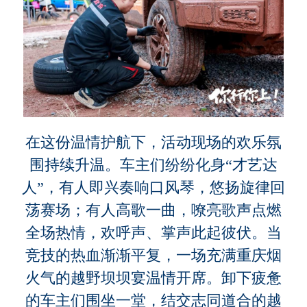
在这份温情护航下，活动现场的欢乐氛
围持续升温。车主们纷纷化身“才艺达
人”，有人即兴奏响口风琴，悠扬旋律回
荡赛场；有人高歌一曲，嘹亮歌声点燃
全场热情，欢呼声、掌声此起彼伏。当
竞技的热血渐渐平复，一场充满重庆烟
火气的越野坝坝宴温情开席。卸下疲惫
的车主们围坐一堂，结交志同道合的越