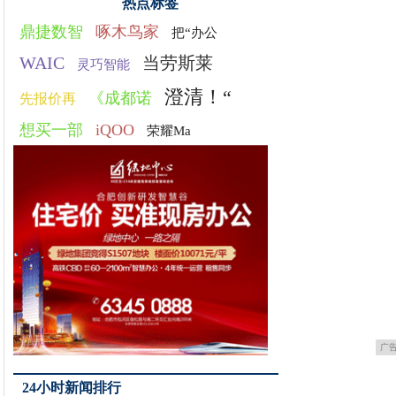
热点标签
鼎捷数智
啄木鸟家
把“办公
WAIC
当劳斯莱
灵巧智能
澄清！“
《成都诺
先报价再
想买一部
iQOO
荣耀Ma
广
24小时新闻排行