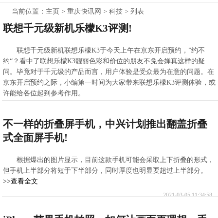
当前位置：
主页
>
重庆快讯网
>
科技
> 列表
联想千元级新机乐檬K3评测!
联想千元级新机联想乐檬K3于今天上午在京东开启预约，”约不
约“？看中了联想乐檬K3靓丽色彩和价位的朋友不免会婵真这样的疑
问。毕竟对于千元级的产品而言，用户体验是受众最为在意的问题。在
京东开启预约之际，小编第一时间为大家带来联想乐檬K3评测体验，或
许能给各位起到参考作用。
>>查看全文
2021-03-05 13:53:17
不一样的折叠屏手机，中兴计划推出翻盖折叠
式全面屏手机!
根据爆出的图片显示，目前这款手机可能会采取上下折叠的形式，
但手机上半部分将短于下半部分，同时厚度也明显要超过上半部分。
>>查看全文
2021-03-05 11:34:58