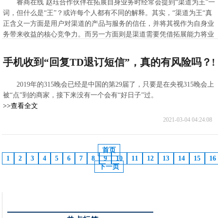
睿商在线 赵珏合作伙伴在拓展自身业务时经常会提到“渠道为王”一
词，但什么是“王”？或许每个人都有不同的解释。其实，“渠道为王“真
正含义一方面是用户对渠道的产品与服务的信任，并将其视作为自身业
务带来收益的核心竞争力。而另一方面则是渠道需要凭借拓展能力将业
绩做到最佳。
>>查看全文
手机收到“回复TD退订短信”，真的有风险吗？!
2021-03-04 08:59:06
2019年的315晚会已经是中国的第29届了，只要是在央视315晚会上
被“点”到的商家，接下来没有一个会有“好日子”过。
>>查看全文
2021-03-04 04:24:08
首页
1
2
3
4
5
6
7
8
9
10
11
12
13
14
15
16
下一页