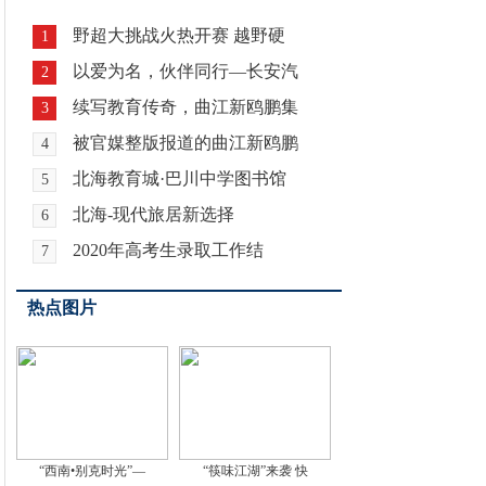
野超大挑战火热开赛 越野硬
1
以爱为名，伙伴同行—长安汽
2
续写教育传奇，曲江新鸥鹏集
3
被官媒整版报道的曲江新鸥鹏
4
北海教育城·巴川中学图书馆
5
北海-现代旅居新选择
6
2020年高考生录取工作结
7
热点图片
“西南•别克时光”—
“筷味江湖”来袭 快