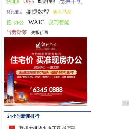
想换手机
骁龙8
Oryo
既要拍得
鼎捷数智
啄木鸟家
努比亚Z
WAIC
把“办公
灵巧智能
当劳斯莱
先报价再
广
24小时新闻排行
野超大挑战火热开赛 越野硬
1