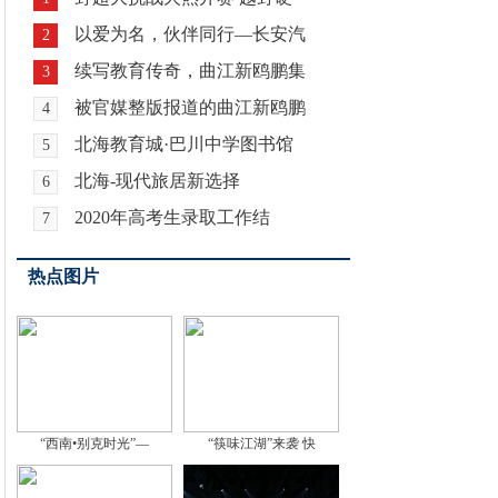
以爱为名，伙伴同行—长安汽
2
续写教育传奇，曲江新鸥鹏集
3
被官媒整版报道的曲江新鸥鹏
4
北海教育城·巴川中学图书馆
5
北海-现代旅居新选择
6
2020年高考生录取工作结
7
热点图片
“西南•别克时光”—
“筷味江湖”来袭 快