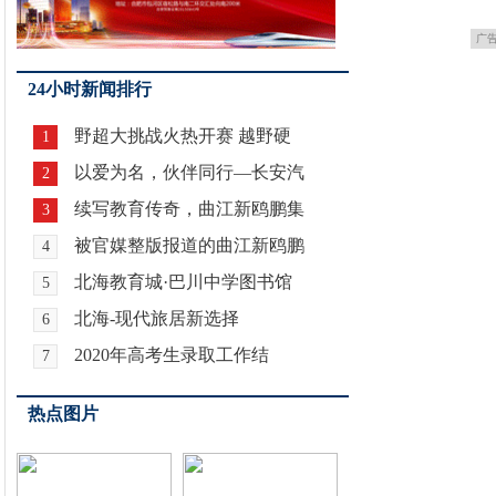
广
24小时新闻排行
野超大挑战火热开赛 越野硬
1
以爱为名，伙伴同行—长安汽
2
续写教育传奇，曲江新鸥鹏集
3
被官媒整版报道的曲江新鸥鹏
4
北海教育城·巴川中学图书馆
5
北海-现代旅居新选择
6
2020年高考生录取工作结
7
热点图片