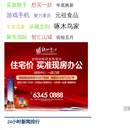
买旗舰手
想买一款
年底换新
游戏手机
元祖食品
聚力重庆
啄木鸟家
从概念到
不靠流量
聚美国际
智汇山城
缤纷五月
广
24小时新闻排行