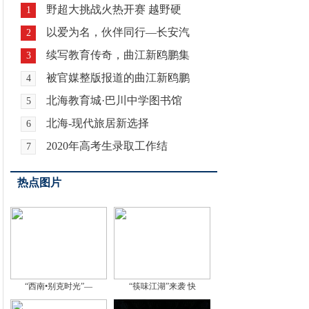
野超大挑战火热开赛 越野硬
1
以爱为名，伙伴同行—长安汽
2
续写教育传奇，曲江新鸥鹏集
3
被官媒整版报道的曲江新鸥鹏
4
北海教育城·巴川中学图书馆
5
北海-现代旅居新选择
6
2020年高考生录取工作结
7
热点图片
“西南•别克时光”—
“筷味江湖”来袭 快