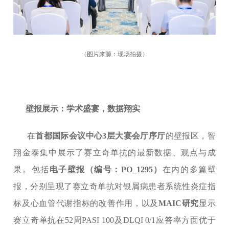
（图片来源：现场拍摄）
壁报展示：学术盛宴，数据翔实
在
首都国际会议中心
3层大宴会厅
序厅
的壁报区，智
翔金泰集中展示了赛立奇单抗的最新数据、观点与成
果。包括
电子壁报（编号：PO_1295）
在内的多篇壁
报，分别呈现了赛立奇单抗对银屑病患者系统性炎症指
标及心血管代谢指标的改善作用，以及
MAIC研究
显示
赛立奇单抗在52周PASI 100及DLQI 0/1应答率方面优于