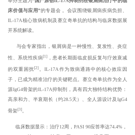
举办主题为
“国产原创IL-17A抑制剂在银屑病治疗中的临
床价值与应用”
的专题会 。会议围绕银屑病疾病负担、
IL-17A核心致病机制及赛立奇单抗的结构与临床数据展
开系统解读。
与会专家指出，银屑病是一种慢性、复发性、炎症
[1]
性、系统性疾病
，患者长期面临皮损反复与疗效衰减
[2]
的双重困扰
。IL-17A作为致病通路中的核心效应因
子，已成为精准治疗的关键靶点。赛立奇单抗作为全人
源IgG4骨架的IL-17A抑制剂，具有四大独特结构优势：
高亲和力、半衰期长（约28.5天）、全人源设计及IgG4
[3]
骨架
。
临床数据显示：治疗12周，PASI 90应答率达74.4%，