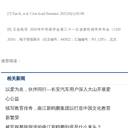
[7] Yan K, et al. J Am Acad Dermatol. 2025;92(1):92-99.
[8] 王金燕等. 2026年中华医学会第三十一次皮肤性病学术年会（CSD
2026）, 电子壁报展示（论文编号：445022；汇编编号：PO_1295）, 北京.
推荐阅读：
相关新闻
以爱为名，伙伴同行—长安汽车用户深入大山开展爱
心公益
续写教育传奇，曲江新鸥鹏集团以打造中国文化教育
新繁荣
被官媒整版报道的曲江新鸥鹏到底是什么来头？