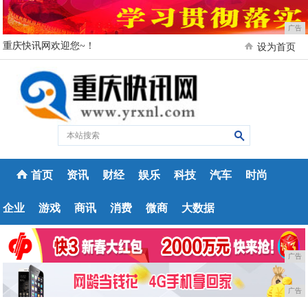
广告
重庆快讯网欢迎您~！
设为首页
首页
资讯
财经
娱乐
科技
汽车
时尚
企业
游戏
商讯
消费
微商
大数据
广告
广告