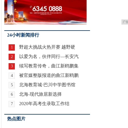
广
24小时新闻排行
野超大挑战火热开赛 越野硬
1
以爱为名，伙伴同行—长安汽
2
续写教育传奇，曲江新鸥鹏集
3
被官媒整版报道的曲江新鸥鹏
4
北海教育城·巴川中学图书馆
5
北海-现代旅居新选择
6
2020年高考生录取工作结
7
热点图片