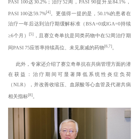
PASI 100达30.2%；治疗52周，PASI 90提升至84.1%，
[4]
PASI 100达59.7%
。更值得一提的是，50.1%的患者在
治疗一年后达到治疗期缓解标准（BSA=0或IGA=0持续
[5]
≥6个月）
，且赛立奇单抗是同类药物中在52周治疗期
[6,7]
间PASI 75应答率持续高位、未见衰减的药物
。
此外，专家还介绍了赛立奇单抗在共病管理方面的潜
在获益：治疗期间可显著降低系统性炎症负荷
（NLR），并改善收缩压、血尿酸等心血管及代谢共病
[8]
相关指标
。