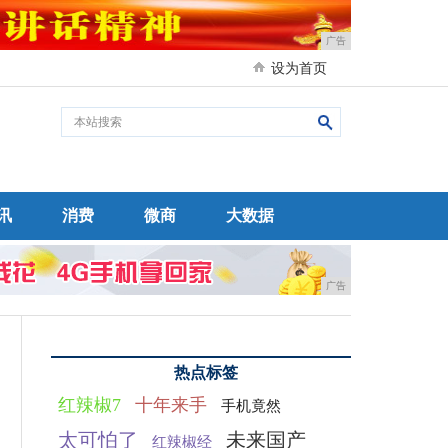
广告
设为首页
讯
消费
微商
大数据
广告
热点标签
红辣椒7
十年来手
手机竟然
太可怕了
未来国产
红辣椒经