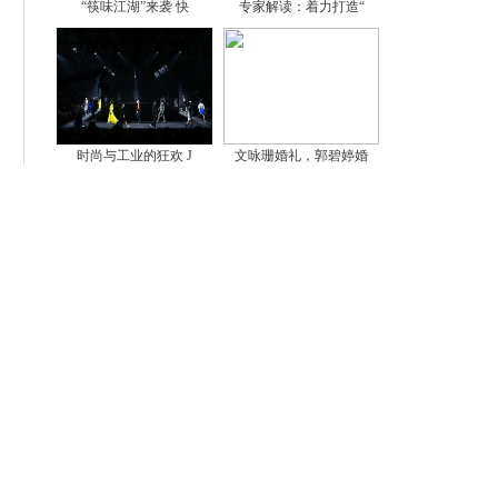
“筷味江湖”来袭 快
专家解读：着力打造“
时尚与工业的狂欢 J
文咏珊婚礼，郭碧婷婚