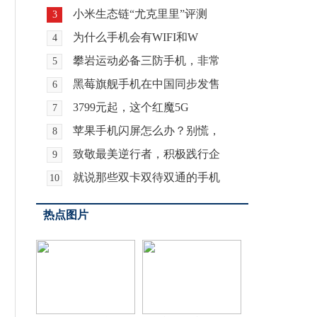
小米生态链“尤克里里”评测
3
为什么手机会有WIFI和W
4
攀岩运动必备三防手机，非常
5
黑莓旗舰手机在中国同步发售
6
3799元起，这个红魔5G
7
苹果手机闪屏怎么办？别慌，
8
致敬最美逆行者，积极践行企
9
就说那些双卡双待双通的手机
10
热点图片