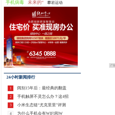
手机病毒
未来的“
攀岩运动
广
24小时新闻排行
阔别15年后：最经典的翻盖
1
手机触屏不灵怎么办？这4招
2
小米生态链“尤克里里”评测
3
为什么手机会有WIFI和W
4