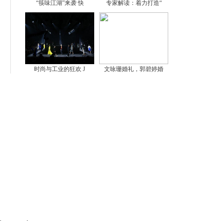
“筷味江湖”来袭 快
专家解读：着力打造“
时尚与工业的狂欢 J
文咏珊婚礼，郭碧婷婚