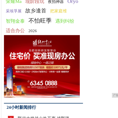
Oryo
荣耀Ma
现阶段玩
夜拍神器
故乡逢首
把家庭维
采埃孚展
不怕旺季
智翔金泰
遇到纠纷
适合办公
2026
广
24小时新闻排行