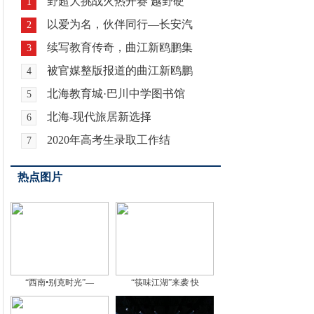
野超大挑战火热开赛 越野硬
1
以爱为名，伙伴同行—长安汽
2
续写教育传奇，曲江新鸥鹏集
3
被官媒整版报道的曲江新鸥鹏
4
北海教育城·巴川中学图书馆
5
北海-现代旅居新选择
6
2020年高考生录取工作结
7
热点图片
“西南•别克时光”—
“筷味江湖”来袭 快