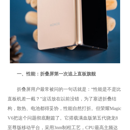
一、性能：折叠屏第一次追上直板旗舰
折叠屏用户最常被问的一句话就是：“性能是不是比
直板机差一截？”这话放在以前没错，为了塞进折叠结
构，散热、电池都得妥协，性能自然打折。但荣耀Magic
V6把这个问题彻底翻篇了。它搭载满血版第五代骁龙8
至尊版移动平台，采用3nm制程工艺，CPU最高主频达