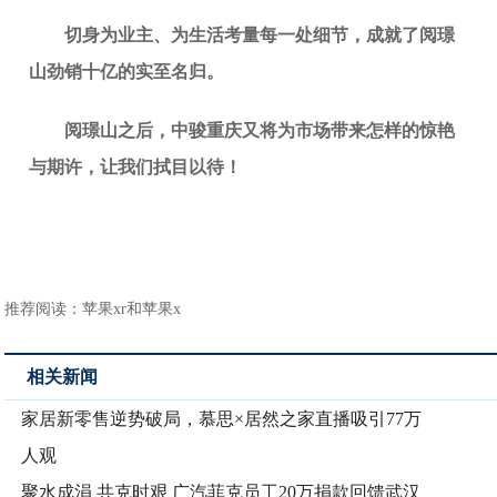
切身为业主、为生活考量每一处细节，成就了阅璟
山劲销十亿的实至名归。
阅璟山之后，中骏重庆又将为市场带来怎样的惊艳
与期许，让我们拭目以待！
推荐阅读：
苹果xr和苹果x
相关新闻
家居新零售逆势破局，慕思×居然之家直播吸引77万
人观
聚水成涓 共克时艰 广汽菲克员工20万捐款回馈武汉