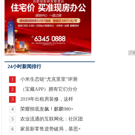
广
24小时新闻排行
小米生态链“尤克里里”评测
1
（宝藏APP）拥有它们分分
2
2019年出租房装修，这样
3
荣耀彻底发飙！麒麟980+
4
农业流通的互联网化：社区团
5
家居新零售逆势破局，慕思×
6