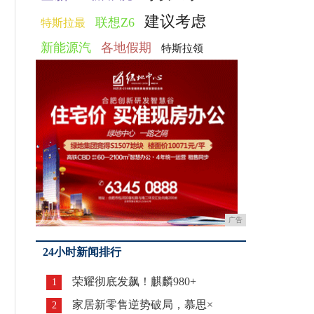
建议考虑
联想Z6
特斯拉最
新能源汽
各地假期
特斯拉领
广告
24小时新闻排行
荣耀彻底发飙！麒麟980+
1
家居新零售逆势破局，慕思×
2