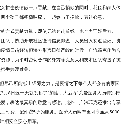
式为抗击疫情做一点贡献。在自己捐款的同时，我也和家人传
两个孩子都积极响应，一起参与了捐款，表达心意。"
样的方式贡献力量，即使无法奔赴前线，也全力守好后方。一
务团队，协助开展社区疫情信息排查、人员出入劝返登记、协
内疫情日趋好转但海外形势日益严峻的时候，广汽菲克作为合
方资源，为平时密切合作的外方菲克意大利技术团队寄送了抗
起携手共渡难关。
，但尽己所能献上绵薄之力，是疫情之下每个人都会有的家国
3月8日这一天就发起了"加油，大后方"关爱医务人员特别行
关爱，表达最真挚的敬意与感谢。此外，广汽菲克还推出专享
工时费、配件费5折的服务。医护人员购车更可享至高5000
常时期安全安心用车。