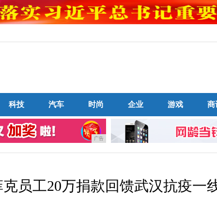
科技
汽车
时尚
企业
游戏
商
广告
菲克员工20万捐款回馈武汉抗疫一