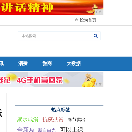
广告
设为首页
讯
消费
微商
大数据
广告
热点标签
线
聚水成涓
抗疫扶贫
春节卖出
全新Je
可以上绿
新自由光