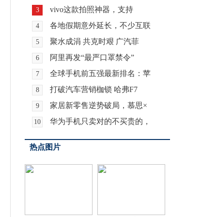
vivo这款拍照神器，支持
3
各地假期意外延长，不少互联
4
聚水成涓 共克时艰 广汽菲
5
阿里再发“最严口罩禁令”
6
全球手机前五强最新排名：苹
7
打破汽车营销枷锁 哈弗F7
8
家居新零售逆势破局，慕思×
9
华为手机只卖对的不买贵的，
10
热点图片