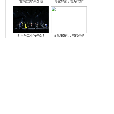
“筷味江湖”来袭 快
专家解读：着力打造“
时尚与工业的狂欢 J
文咏珊婚礼，郭碧婷婚