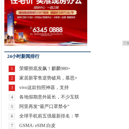
广
24小时新闻排行
荣耀彻底发飙！麒麟980+
1
家居新零售逆势破局，慕思×
2
vivo这款拍照神器，支持
3
各地假期意外延长，不少互联
4
阿里再发“最严口罩禁令”
5
全球手机前五强最新排名：苹
6
GSMA: eSIM 白皮
7