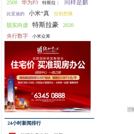
同样是麒
2500
华为P3
特斯拉：
小米“真
当初把饿
比亚迪的
特斯拉豪
脱实向虚
2020
央行数字
小米众筹
广
24小时新闻排行