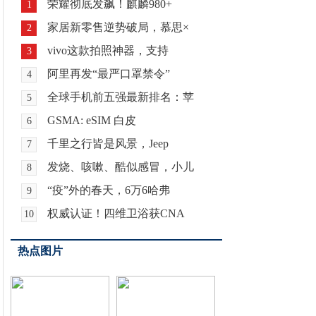
荣耀彻底发飙！麒麟980+
1
家居新零售逆势破局，慕思×
2
vivo这款拍照神器，支持
3
阿里再发“最严口罩禁令”
4
全球手机前五强最新排名：苹
5
GSMA: eSIM 白皮
6
千里之行皆是风景，Jeep
7
发烧、咳嗽、酷似感冒，小儿
8
“疫”外的春天，6万6哈弗
9
权威认证！四维卫浴获CNA
10
热点图片