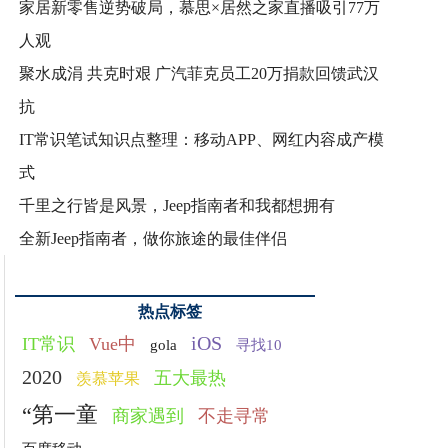
家居新零售逆势破局，慕思×居然之家直播吸引77万
人观
聚水成涓 共克时艰 广汽菲克员工20万捐款回馈武汉
抗
IT常识笔试知识点整理：移动APP、网红内容成产模
式
千里之行皆是风景，Jeep指南者和我都想拥有
全新Jeep指南者，做你旅途的最佳伴侣
热点标签
iOS
IT常识
Vue中
gola
寻找10
2020
五大最热
羡慕苹果
“第一童
商家遇到
不走寻常