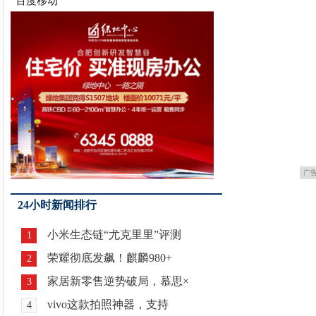
百度移动
广
24小时新闻排行
小米生态链“尤克里里”评测
1
荣耀彻底发飙！麒麟980+
2
家居新零售逆势破局，慕思×
3
vivo这款拍照神器，支持
4