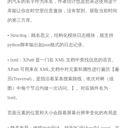
的汽车的名字作为库名，作者估计也是想表达使用这个
库能让你在时空里任意遨游，没有掣肘。获取当前时间
的第三方库。
• Structlog：顾名思义，结构化模块日志模块，能支持
python脚本输出如json格式的日志记录。
• lxml：XPath 是一门在 XML 文档中查找信息的语言。
XPath 可用来在 XML 文档中对元素和属性进行遍历【遍
历(Traversal)，是指沿着某条搜索路线，依次对树（或
图）中每个节点均做一次访问。】。对应插件名为
lxml。
页面元素的位置和大小会跟着屏幕分辨率变化的布局是
• 静态布局：传统Web设计，对于PC设计一个Layout，在