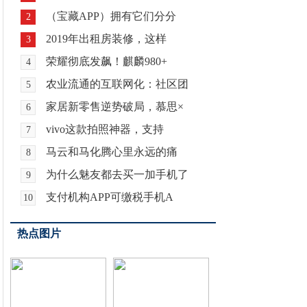
（宝藏APP）拥有它们分分
2
2019年出租房装修，这样
3
荣耀彻底发飙！麒麟980+
4
农业流通的互联网化：社区团
5
家居新零售逆势破局，慕思×
6
vivo这款拍照神器，支持
7
马云和马化腾心里永远的痛
8
为什么魅友都去买一加手机了
9
支付机构APP可缴税手机A
10
热点图片