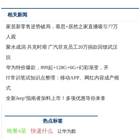
相关新闻
家居新零售逆势破局，慕思×居然之家直播吸引77万
人观
聚水成涓 共克时艰 广汽菲克员工20万捐款回馈武汉
抗
华为特价爆款，899起+128G+6G+幻彩渐变，开
IT常识笔试知识点整理：移动APP、网红内容成产模
式
全新Jeep⁺指南者加料上市！多项优惠等你来拿
热点标签
晚餐4菜
快递什么
让华为黯