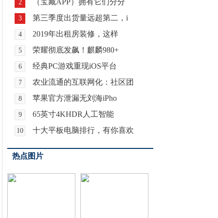
（宝藏APP）拥有它们分分
2
第三季度出货量远超第二，i
3
2019年出租房装修，这样
4
荣耀彻底发飙！麒麟980+
5
经典PC游戏重现iOS平台
6
农业流通的互联网化：社区团
7
苹果官方泄漏无刘海iPho
8
65英寸4KHDR人工智能
9
十大平板电脑排行，有你喜欢
10
热点图片