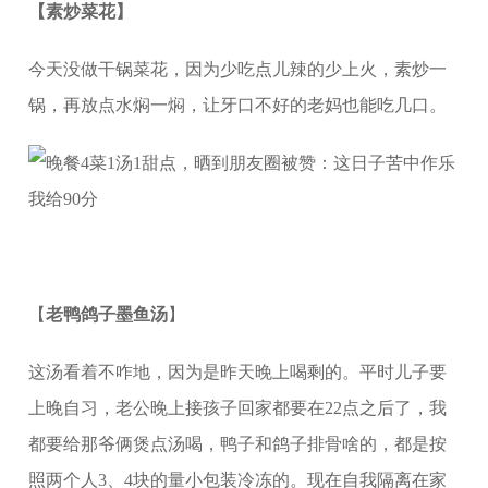
【素炒菜花】
今天没做干锅菜花，因为少吃点儿辣的少上火，素炒一
锅，再放点水焖一焖，让牙口不好的老妈也能吃几口。
【
老鸭鸽子墨鱼汤
】
这汤看着不咋地，因为是昨天晚上喝剩的。平时儿子要
上晚自习，老公晚上接孩子回家都要在22点之后了，我
都要给那爷俩煲点汤喝，鸭子和鸽子排骨啥的，都是按
照两个人3、4块的量小包装冷冻的。现在自我隔离在家