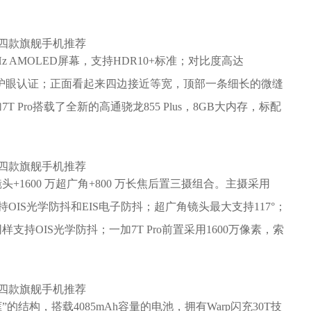
Hz AMOLED屏幕，支持HDR10+标准；对比度高达
DE低蓝光护眼认证；正面看起来四边接近等宽，顶部一条细长的微缝
Pro搭载了全新的高通骁龙855 Plus，8GB大内存，标配
角镜头+1600 万超广角+800 万长焦后置三摄组合。主摄采用
圈，支持OIS光学防抖和EIS电子防抖；超广角镜头最大支持117°；
支持OIS光学防抖；一加7T Pro前置采用1600万像素，索
框”的结构，搭载4085mAh容量的电池，拥有Warp闪充30T技