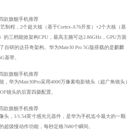
m工艺制程，2个超大核（基于Cortex-A76开发）+2个大核（基
x-A55）的三档能效架构CPU，最高主频可达2.86GHz，GPU方面
集成了自研的达芬奇架构。华为Mate30 Pro 5G版搭载的是麒麟
5G基带。
功能，华为Mate30Pro采用4000万像素电影镜头（超广角镜头）
+TOF镜头的后置四摄配置。
电影摄像头，1/1.54英寸感光元器件，是华为手机迄今最大的一颗
80帧的超级慢动作功能，每秒定格7680个瞬间。