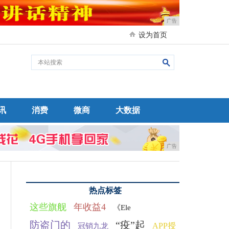
广告
设为首页
讯
消费
微商
大数据
广告
热点标签
这些旗舰
年收益4
《Ele
防盗门的
“疫”起
APP授
冠销九龙