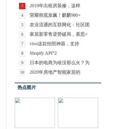
2019年出租房装修，这样
3
荣耀彻底发飙！麒麟980+
4
农业流通的互联网化：社区团
5
家居新零售逆势破局，慕思×
6
vivo这款拍照神器，支持
7
Shopify API“2
8
日本的电商为啥没那么火？为
9
2020年房地产智能家居的
10
热点图片