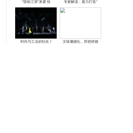
“筷味江湖”来袭 快
专家解读：着力打造“
时尚与工业的狂欢 J
文咏珊婚礼，郭碧婷婚