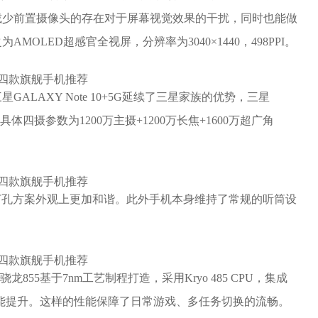
减少前置摄像头的存在对于屏幕视觉效果的干扰，同时也能做
OLED超感官全视屏，分辨率为3040×1440，498PPI。
LAXY Note 10+5G延续了三星家族的优势，三星
组，具体四摄参数为1200万主摄+1200万长焦+1600万超广角
间打孔方案外观上更加和谐。此外手机本身维持了常规的听筒设
的骁龙855基于7nm工艺制程打造，采用Kryo 485 CPU，集成
0有20%的性能提升。这样的性能保障了日常游戏、多任务切换的流畅。