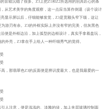
箱，Z3的音箱沉稳了很多。Z3上把Z1和Z2所选用的别具匠心的条
圈，从艺术美学的角度观察，这一点应当算作倒退（设个设计
亮显示屏以后，仔细能够发觉，Z3是宽额头窄下颌，这让
更为游刃有余。Z3的外框实际上并沒有窄的完美，但灰黑色
边沿便是外框边沿，加上弧型的边框设计，真实手拿着盘玩，
挑的外壳，Z3拿在手上给人一种纤细秀气的觉得。
不高，那翡翠色Z3的反面便是辨识度最大，也是我最爱的一
态引人注意，便是浅浅的、淡雅的绿，加上夹层玻璃控制面