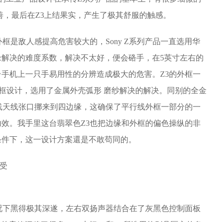
善，最后在Z3上结果实，产生了极其舒服的触感。
框是敌人感提高危害较大的，Sony Z系列产品一直选用华
解决的难度系数，解决不太好，便会硌手，在5英寸左右的
手机上一只手易用性的分辨造成极大的危害。Z3的外框一
框设计，选用了金属外壳弧形 磨纱解决的解决。同别的全金
线天线张口挪来到四边缘，这确保了平行线外框一部分的一
效。我手里这台翡翠色Z3也把边缘和外框的偏色操纵的非
条件下，这一设计方案還是不敢苟同的。
况下黑得极其深遂，左右双扬声器结合在了灰黑色控制面板