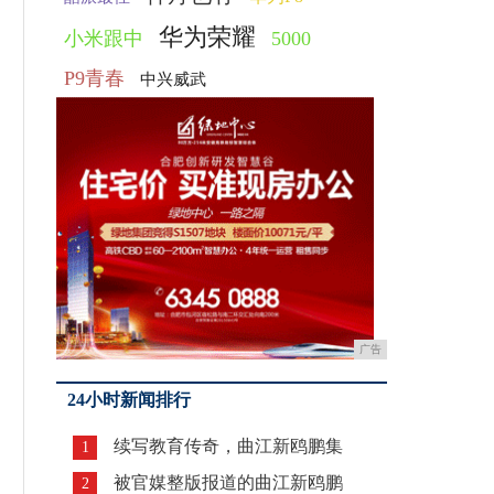
华为荣耀
小米跟中
5000
P9青春
中兴威武
广告
24小时新闻排行
续写教育传奇，曲江新鸥鹏集
1
被官媒整版报道的曲江新鸥鹏
2