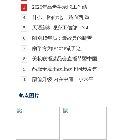
2020年高考生录取工作结
3
什么一路向北,一路向西,重
4
天语新机现身工信部：3.4
5
阔别15年后：最经典的翻盖
6
南孚专为iPhone做了这
7
美妆联播选品会直播节暨中国
8
酷派全魔王线上线下同步发售
9
颜值升级 内在中庸，小米平
10
热点图片