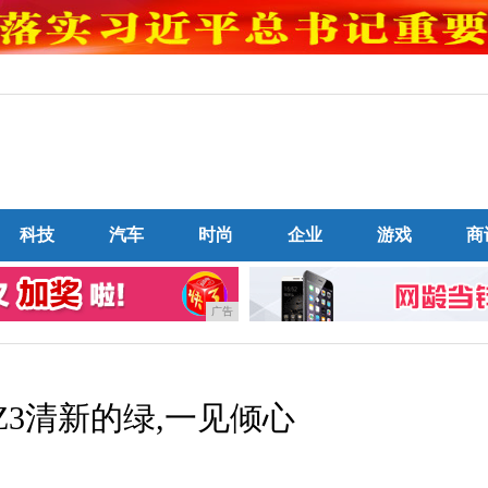
科技
汽车
时尚
企业
游戏
商
广告
riaZ3清新的绿,一见倾心