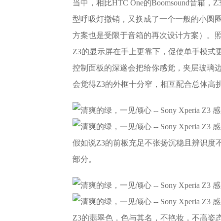
当中，相比HTC One的Boomsound音
型呼吸灯撤销，又换成了一个一般的小圆
方案也是受限于音箱的再次设计方案）。照
Z3的显示屏在手上更靠下，促使单手模式
控制面板的深遂会把给你感觉，夹层玻璃
会觉得Z3的外框十分窄，相互配合总体高
假如说Z3的前板充足不张扬沉稳且辨识度
部分。
Z3的翡翠色，色与其名，不艳妆，不高姿