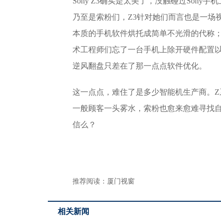
Sony Z3确实是太美了，没触碰过Sony
乃至是索粉们，Z3针对她们而言也是一场
本质的手机软件烘托成简单不光滑的代称；或
术工程师们忘了一台手机上除开硬件配置以外手
逆风翻盘只差在了那一点点软件优化。
这一点点，难住了是多少智能机生产商。
一般顾客一头雾水，索粉也愈来愈难寻找自
信么？
推荐阅读：
厦门视窗
相关新闻