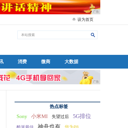
广告
设为首页
讯
消费
微商
大数据
广告
热点标签
5G排位
Sony
小米MI
失望过后
神舟也有
华为P8
酷派最佳