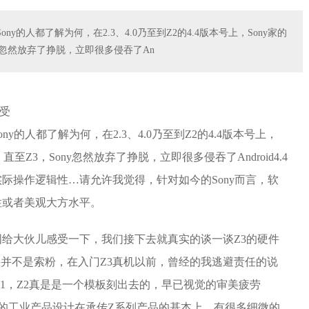
的人都了解为何，在2.3、4.0乃至到Z2的4.4版本号上，Sony家的
y忽然放弃了挣脱，立即很多侵吞了An
的人都了解为何，在2.3、4.0乃至到Z2的4.4版本号上，
至Z3，Sony忽然放弃了挣脱，立即很多侵吞了Android4.4
际操作逻辑性…请允许我觉得，针对如今的Sony而言，软
性或者美观大方水平。
给大伙儿感受一下，我们接下去就真实的谈一谈Z3的硬件
并并不是索粉，在入门Z3真机以前，曾经的我逃避责任的说
Z1，Z2真是是一个模板刻出去的，早已视觉的审美疲劳
3的工业产品设计在承传Z系列产品的基本上，有很多细微的