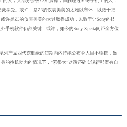
手机上的人，大部分会被Z3所震撼，而触碰过Sony手机上的人，
视觉享受。或许，是Z3的仪表美美的太难以忘怀，以致于把
许是Z3的仪表美美的太过取得成功，以致于让Sony的技
机软件仍然关键；或许，如今的Sony Xperia间距全方位
Z系列产品四代旗舰级的短期内内持续公布令人目不暇接，当
身的换机动力的情况下，“索很大”这话还确实说得那麼有自