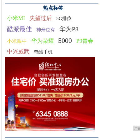
热点标签
小米MI
失望过后
5G排位
酷派最佳
华为P8
神舟也有
5000
华为荣耀
P9青春
小米跟中
中兴威武
奇酷手机
广