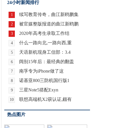
24小时新闻排行
续写教育传奇，曲江新鸥鹏集
1
被官媒整版报道的曲江新鸥鹏
2
2020年高考生录取工作结
3
什么一路向北,一路向西,重
4
天语新机现身工信部：3.4
5
阔别15年后：最经典的翻盖
6
南孚专为iPhone做了这
7
诺基亚800三防机国行版1
8
三星Note5搭配Exyn
9
联想高端机X2获认证,颇有
10
热点图片