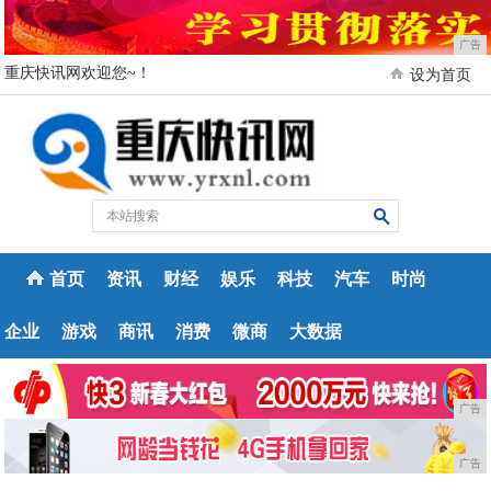
广告
重庆快讯网欢迎您~！
设为首页
首页
资讯
财经
娱乐
科技
汽车
时尚
企业
游戏
商讯
消费
微商
大数据
广告
广告