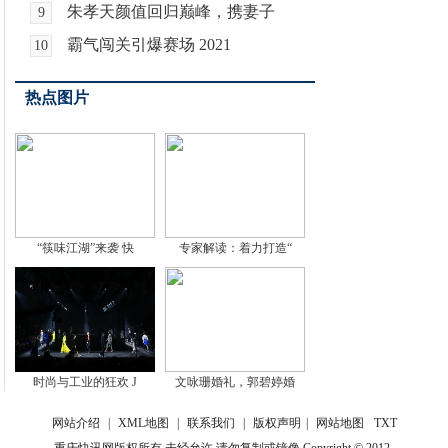
朱孝天颜值回归巅峰，携妻子
9
霸气闯关引爆赛场 2021
10
热点图片
“筷味江湖”来袭 快
专家解读：着力打造“
时尚与工业的狂欢 J
文咏珊婚礼，郭碧婷婚
网站介绍
|
XML地图
|
联系我们
|
版权声明
|
网站地图
TXT