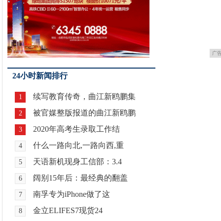
广
24小时新闻排行
续写教育传奇，曲江新鸥鹏集
1
被官媒整版报道的曲江新鸥鹏
2
2020年高考生录取工作结
3
什么一路向北,一路向西,重
4
天语新机现身工信部：3.4
5
阔别15年后：最经典的翻盖
6
南孚专为iPhone做了这
7
金立ELIFES7现货24
8