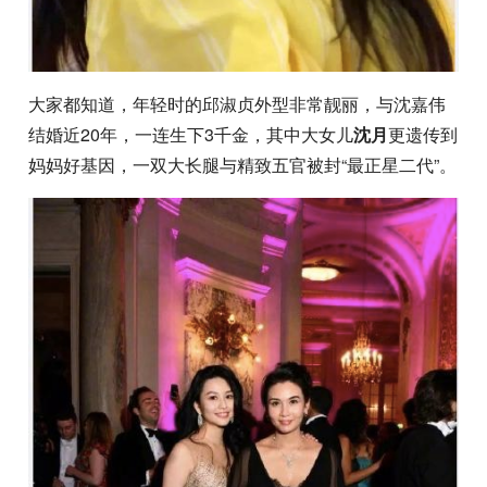
大家都知道，年轻时的邱淑贞外型非常靓丽，与沈嘉伟
结婚近20年，一连生下3千金，其中大女儿
沈月
更遗传到
妈妈好基因，一双大长腿与精致五官被封“最正星二代”。