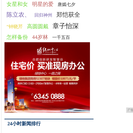
女星和女
明星的爱
唐嫣七夕
陈立农、
郑恺获全
回归神州
章子怡深
高圆圆戴
“钟晓芹
怎样备份
44岁林
一千五百
广
24小时新闻排行