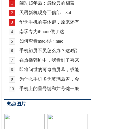
阔别15年后：最经典的翻盖
1
天语新机现身工信部：3.4
2
华为手机的实体键，原来还有
3
南孚专为iPhone做了这
4
如何查看mac地址 mac
5
手机触屏不灵怎么办？这4招
6
在热播韩剧中，我看到了喜来
7
即将问世的可弯曲屏幕，或能
8
为什么手机多为玻璃后盖，金
9
手机上的星号键和井号键一般
10
热点图片