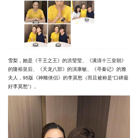
雪梨，她是《千王之王》的洪莹莹、《满清十三皇朝》
的隆裕皇后、《天龙八部》的演康敏、《寻秦记》的雅
夫人，95版《神雕侠侣》的李莫愁（而且被称是“口碑最
好李莫愁”）。