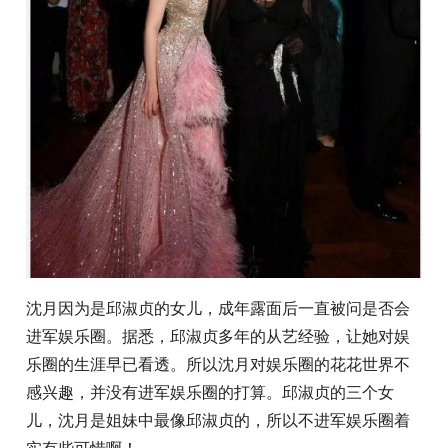
沈月因为是邱淑贞的女儿，成年露面后一直被问是否会
进军娱乐圈。据悉，邱淑贞多年的从艺经验，让她对娱
乐圈的生涯早已看透。所以沈月对娱乐圈的花花世界不
感兴趣，并没有进军娱乐圈的打算。邱淑贞的三个女
儿，沈月是姐妹中最像邱淑贞的，所以不进军娱乐圈着
实有些可惜啊！