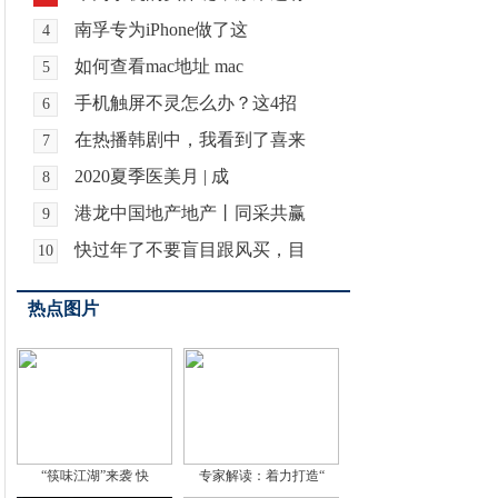
南孚专为iPhone做了这
4
如何查看mac地址 mac
5
手机触屏不灵怎么办？这4招
6
在热播韩剧中，我看到了喜来
7
2020夏季医美月 | 成
8
港龙中国地产地产丨同采共赢
9
快过年了不要盲目跟风买，目
10
热点图片
“筷味江湖”来袭 快
专家解读：着力打造“