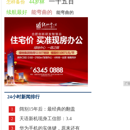
一千五百
44岁林
怎样备份
续航最好
能弯曲的
能弯曲的
广
24小时新闻排行
阔别15年后：最经典的翻盖
1
天语新机现身工信部：3.4
2
华为手机的实体键，原来还有
3