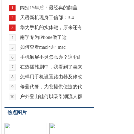
阔别15年后：最经典的翻盖
1
天语新机现身工信部：3.4
2
华为手机的实体键，原来还有
3
南孚专为iPhone做了这
4
如何查看mac地址 mac
5
手机触屏不灵怎么办？这4招
6
在热播韩剧中，我看到了喜来
7
怎样用手机设置路由器及修改
8
修曼代餐，为您提供便捷的代
9
户外登山鞋何以吸引潮流人群
10
热点图片