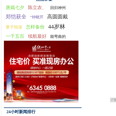
唐嫣七夕
陈立农、
回归神州
郑恺获全
高圆圆戴
“钟晓芹
44岁林
怎样备份
章子怡深
一千五百
续航最好
能弯曲的
广
24小时新闻排行