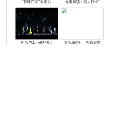
“筷味江湖”来袭 快
专家解读：着力打造“
时尚与工业的狂欢 J
文咏珊婚礼，郭碧婷婚