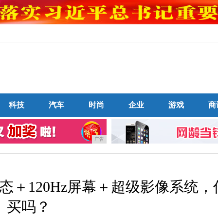
科技
汽车
时尚
企业
游戏
商
广告
态＋120Hz屏幕＋超级影像系统，
买吗？