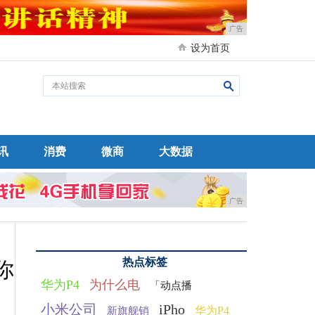
广告
设为首页
讯
消费
微商
大数据
广告
热点标签
你
华为P4
为什么电
「动点播
小米公司
iPho
华为P4
新旗舰销