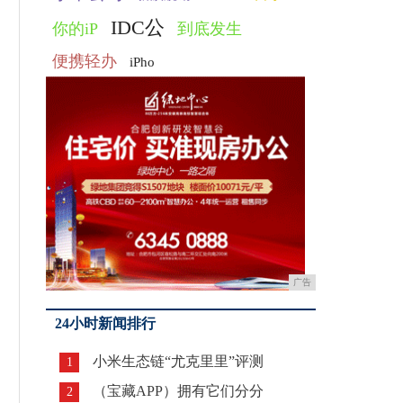
IDC公
你的iP
到底发生
便携轻办
iPho
广告
24小时新闻排行
小米生态链“尤克里里”评测
1
（宝藏APP）拥有它们分分
2