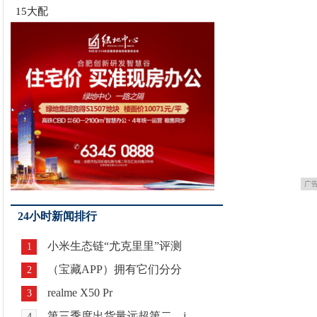
15大配
广
24小时新闻排行
小米生态链“尤克里里”评测
1
（宝藏APP）拥有它们分分
2
realme X50 Pr
3
第三季度出货量远超第二，i
4