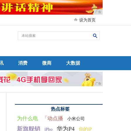
广告
设为首页
讯
消费
微商
大数据
广告
热点标签
为什么电
「动点播
小米公司
新旗舰销
华为P4
你的iP
iPho