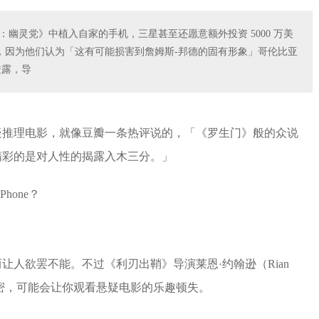
7：幽灵党》中植入自家的手机，三星甚至还愿意额外投资 5000 万美
，因为他们认为「这有可能损害到詹姆斯-邦德的固有形象」哥伦比亚
 透露，导
疑推理电影，就像豆瓣一条热评说的，「《罗生门》般的众说
精彩的是对人性的揭露入木三分。」
人欲罢不能。不过《利刃出鞘》导演莱恩·约翰逊（Rian
个秘密，可能会让你观看悬疑电影的乐趣顿失。