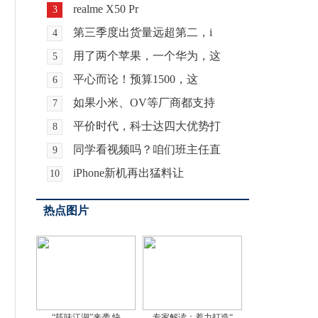
realme X50 Pr
3
第三季度出货量远超第二，i
4
用了两个苹果，一个华为，这
5
平心而论！预算1500，这
6
如果小米、OV等厂商都支持
7
平价时代，科士达四大优势打
8
同学看视频吗？咱们班主任直
9
iPhone新机再出猛料让
10
热点图片
“筷味江湖”来袭 快
专家解读：着力打造“