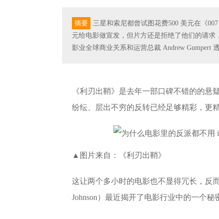
摘要
三星和索尼都曾试图花费500 美元在《00
元给电影做宣发，但片方还是拒绝了他们的请求
影业全球商业关系和运营总裁 Andrew Gumpert
《利刃出鞘》是去年一部口碑不错的的悬
纷纭、层出不穷的反转已经足够精彩，更
▲图片来自：《利刃出鞘》
这让两个多小时的电影也不显得冗长，反而让
Johnson）最近揭开了电影行业中的一