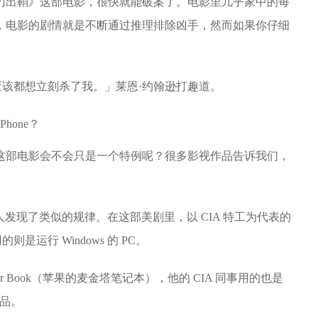
刃出鞘》这部电影，很快就能破案了。电影里几乎家中的每
，电影的剧情就是不断通过推理排除凶手，然而如果你仔细
。
该都想立刻杀了我。」莱恩·约翰逊打趣道。
这部电影会不会只是一个特例呢？很多影视作品告诉我们，
人发现了类似的规律。在这部美剧里，以 CIA 特工为代表的
是运行 Windows 的 PC。
ower Book（苹果的麦金塔笔记本），他的 CIA 同事用的也是
果产品。