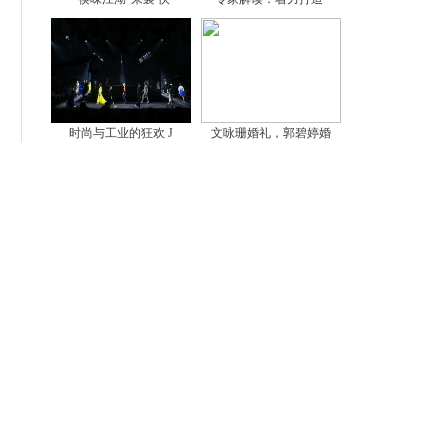
时尚与工业的狂欢 J
文咏珊婚礼，郭碧婷婚