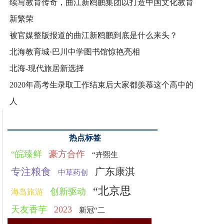
续写教育传奇，曲江新鸥鹏集团以打造中国文化教育
新繁荣
被官媒整版报道的曲江新鸥鹏到底是什么来头？
北海教育城·巴川中学图书馆惊艳亮相
北海-现代旅居新选择
2020年高考生录取工作结束后大家都羡慕这个高中的
人
热点标签
“皖臻鲜
豪方合作
“卉熙生
专注粮食
广东康淇
中草药创
“北京思
创新驱动
海岛旅游
天友香芋
2023
新冠“二