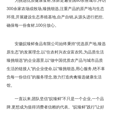
为挑选优质健康食材,张辉走遍全国80余座城市,拜访
300余家农场或
牧场
,臻挑细选,注重产品的原产地与生态
环境,开展建设生态养殖基地,自产自销,从源头进行把控,
确保每一份食材,100分放心。
安徽皖臻鲜食品有限公司始终秉持“优选原产地,臻选
原生态”的发展理念,以“住农村兴农业富农民,为品质生活
臻挑细选”的企业愿景,以“做中国优质农产品与城市品质
生活的链接人”的企业使命,以“臻挑细选,用心服务,绝不辜
负每一份信任”的服务理念,致力打造肉禽臻选健康生活
馆。
一直以来,团队坚信“皖臻鲜”不只是一个企业,一个品
牌,更想成为值得消费者信赖的代表。“皖臻鲜”践行”让好