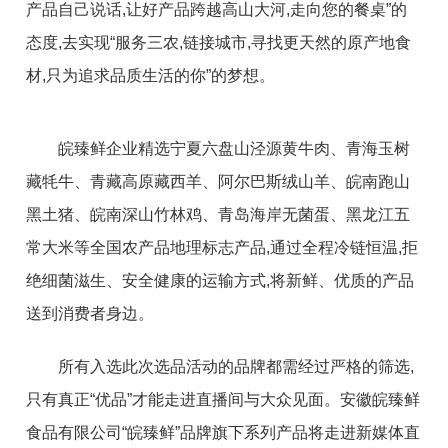
产品自己说话,让好产品跨越高山大河,走向您的餐桌”的
态度,去实现“服务三农,链接城市,寻找更天然的原产地食
材,只为追求品质生活的你”的梦想。
皖臻鲜企业精选宁夏六盘山泾源黄牛肉、青海玉树
藏牦牛、青藏高原藏西羊、阿尔巴斯绒山羊、皖南跑山
黑土猪、皖南深山竹林鸡、青岛海岸无菌蛋、黑龙江五
常大米等全国农产品地理标志产品,通过全程冷链恒温,拒
绝细菌滋生、安全健康的运输方式,将新鲜、优质的产品
送到消费者身边。
所有入选此次选品活动的品牌都需经过严格的筛选,
只有真正“优品”才能走进直播间与大众见面。安徽皖臻鲜
食品有限公司“皖臻鲜”品牌旗下系列产品将走进新媒体直