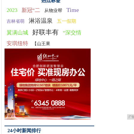
热点标签
Time
2023
新冠“二
从物业帮
淋浴温泉
五一假期
吉林省萌
好联丰有
翼满山城
“深交情
安琪纽特
【山王果
广
24小时新闻排行