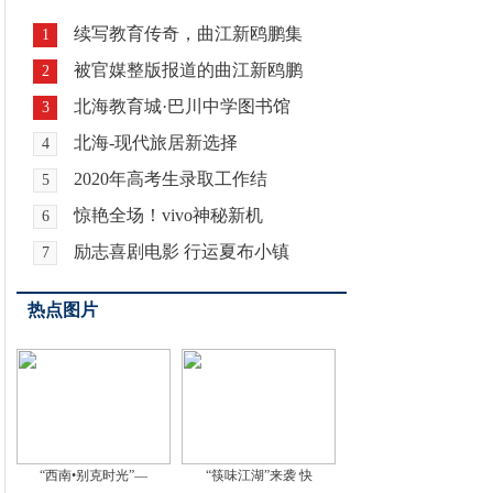
续写教育传奇，曲江新鸥鹏集
1
被官媒整版报道的曲江新鸥鹏
2
北海教育城·巴川中学图书馆
3
北海-现代旅居新选择
4
2020年高考生录取工作结
5
惊艳全场！vivo神秘新机
6
励志喜剧电影 行运夏布小镇
7
热点图片
“西南•别克时光”—
“筷味江湖”来袭 快