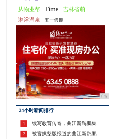
Time
从物业帮
吉林省萌
淋浴温泉
五一假期
广告
24小时新闻排行
续写教育传奇，曲江新鸥鹏集
1
被官媒整版报道的曲江新鸥鹏
2