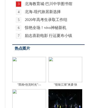
北海教育城·巴川中学图书馆
3
北海-现代旅居新选择
4
2020年高考生录取工作结
5
惊艳全场！vivo神秘新机
6
励志喜剧电影 行运夏布小镇
7
热点图片
“西南•别克时光”—
“筷味江湖”来袭 快