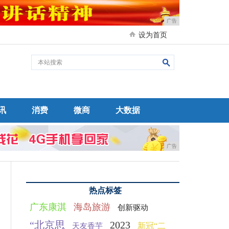
广告
设为首页
讯
消费
微商
大数据
广告
热点标签
广东康淇
海岛旅游
创新驱动
“北京思
2023
新冠“二
天友香芋