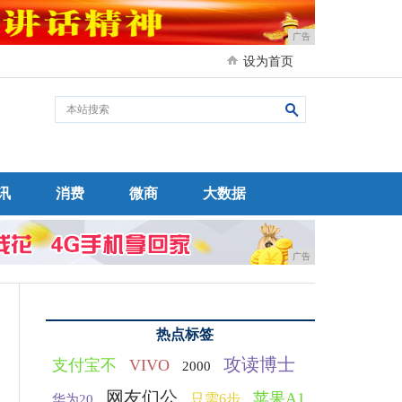
广告
设为首页
讯
消费
微商
大数据
广告
热点标签
攻读博士
支付宝不
VIVO
2000
网友们公
苹果A1
只需6步
华为20