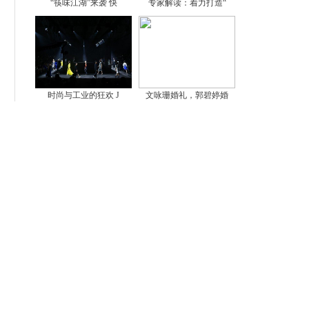
“筷味江湖”来袭 快
专家解读：着力打造“
时尚与工业的狂欢 J
文咏珊婚礼，郭碧婷婚