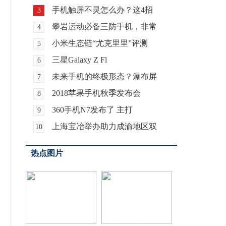
手机触屏不灵怎么办？这4招
3
攀岩运动必备三防手机，非常
4
小米生态链“尤克里里”评测
5
三星Galaxy Z Fl
6
未来手机的终极形态？瀑布屏
7
2018苹果手机秋季发布会
8
360手机N7发布了 主打
9
上海宝冶举办助力成渝地区双
10
热点图片