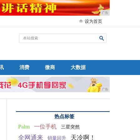
广告
设为首页
讯
消费
微商
大数据
广告
热点标签
Palm
一位手机
三星突然
全网通来
天冷啊！
销量回升