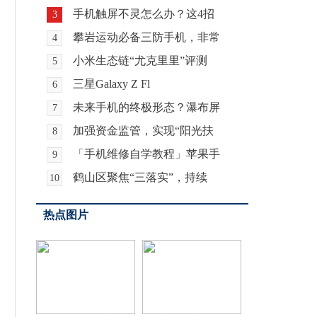
手机触屏不灵怎么办？这4招
3
攀岩运动必备三防手机，非常
4
小米生态链“尤克里里”评测
5
三星Galaxy Z Fl
6
未来手机的终极形态？瀑布屏
7
加强资金监管，实现“阳光扶
8
「手机维修自学教程」苹果手
9
鹤山区聚焦“三落实”，持续
10
热点图片