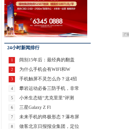
广
24小时新闻排行
阔别15年后：最经典的翻盖
1
为什么手机会有WIFI和W
2
手机触屏不灵怎么办？这4招
3
攀岩运动必备三防手机，非常
4
小米生态链“尤克里里”评测
5
三星Galaxy Z Fl
6
未来手机的终极形态？瀑布屏
7
做客北京日报报业集团，定位
8