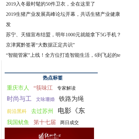
2019入冬最时髦的50件卫衣，全在这里了
2019生猪产业发展高峰论坛开幕，共话生猪产业健康
发
苏宁、天猫宣布结盟，明年1000元就能拿下5G手机？
京津冀黔签署“大数据正定共识”
“智能管家”上线！全方位打造智能生活，6到飞起的te
热点标签
重庆市人
“筷味江
专家解读
时尚与工
铁路为绳
文咏珊婚
电影《东
去过苏州
前沿黑科
我国鱿鱼
第十七届
两日成交