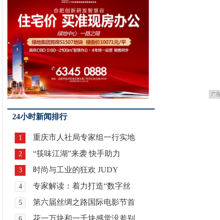
广
24小时新闻排行
重庆市人社局专家组一行实地
1
“筷味江湖”来袭 快手助力
2
时尚与工业的狂欢 JUDY
3
专家解读：着力打造“数字丝
4
第六届丝绸之路国际电影节首
5
花一万块和一千块感觉没差别
6