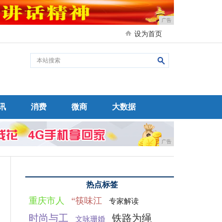
广告
设为首页
讯
消费
微商
大数据
广告
热点标签
重庆市人
“筷味江
专家解读
时尚与工
铁路为绳
文咏珊婚