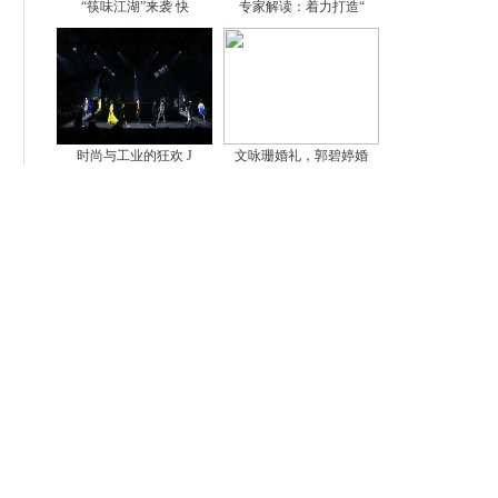
“筷味江湖”来袭 快
专家解读：着力打造“
时尚与工业的狂欢 J
文咏珊婚礼，郭碧婷婚