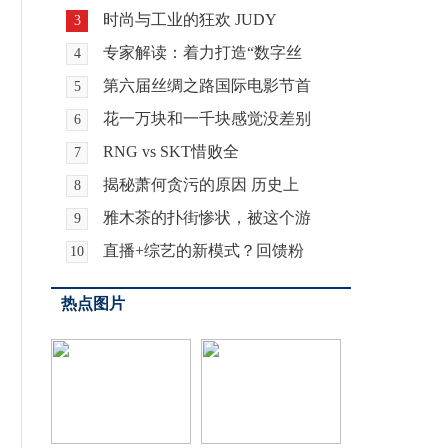
时尚与工业的狂欢 JUDY
3
专家解读：着力打造“数字丝
4
第六届丝绸之路国际电影节首
5
花一万块和一千块感觉没差别
6
RNG vs SKT惜败全
7
揭秘萧何贪污的原因 历史上
8
雅木茶的扑街惨状，被这个游
9
直播+综艺的新模式？回馈粉
10
热点图片