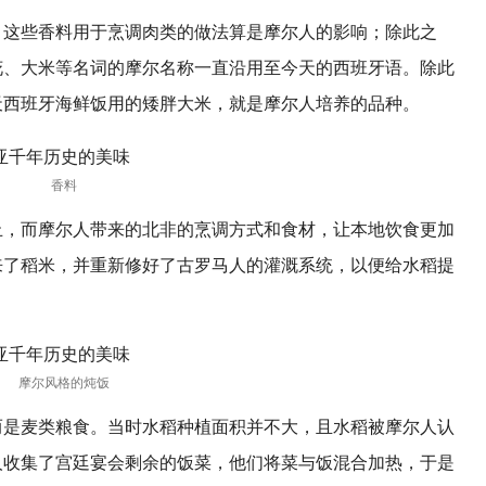
，这些香料用于烹调肉类的做法算是摩尔人的影响；除此之
花、大米等名词的摩尔名称一直沿用至今天的西班牙语。除此
天西班牙海鲜饭用的矮胖大米，就是摩尔人培养的品种。
香料
止，而摩尔人带来的北非的烹调方式和食材，让本地饮食更加
来了稻米，并重新修好了古罗马人的灌溉系统，以便给水稻提
摩尔风格的炖饭
而是麦类粮食。当时水稻种植面积并不大，且水稻被摩尔人认
人收集了宫廷宴会剩余的饭菜，他们将菜与饭混合加热，于是