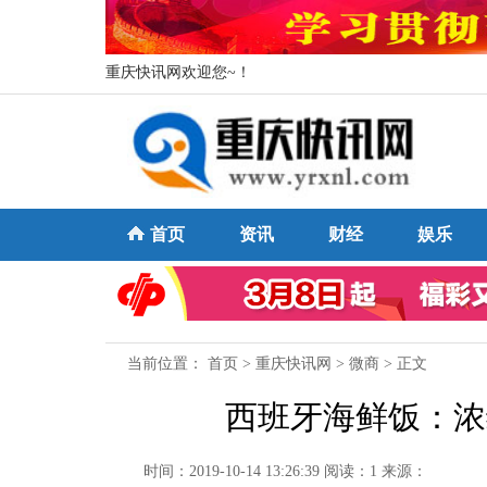
重庆快讯网欢迎您~！
首页
资讯
财经
娱乐
当前位置：
首页
>
重庆快讯网
>
微商
> 正文
西班牙海鲜饭：浓
时间：2019-10-14 13:26:39
阅读：1
来源：