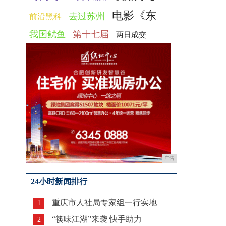
电影《东
去过苏州
前沿黑科
我国鱿鱼
第十七届
两日成交
广告
24小时新闻排行
重庆市人社局专家组一行实地
1
“筷味江湖”来袭 快手助力
2