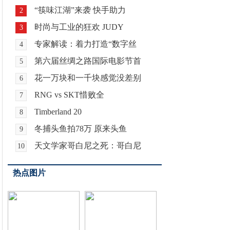
“筷味江湖”来袭 快手助力
2
时尚与工业的狂欢 JUDY
3
专家解读：着力打造“数字丝
4
第六届丝绸之路国际电影节首
5
花一万块和一千块感觉没差别
6
RNG vs SKT惜败全
7
Timberland 20
8
冬捕头鱼拍78万 原来头鱼
9
天文学家哥白尼之死：哥白尼
10
热点图片