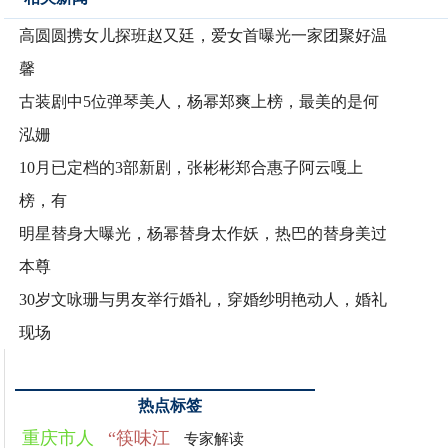
高圆圆携女儿探班赵又廷，爱女首曝光一家团聚好温
馨
古装剧中5位弹琴美人，杨幂郑爽上榜，最美的是何
泓姗
10月已定档的3部新剧，张彬彬郑合惠子阿云嘎上
榜，有
明星替身大曝光，杨幂替身太作妖，热巴的替身美过
本尊
30岁文咏珊与男友举行婚礼，穿婚纱明艳动人，婚礼
现场
热点标签
重庆市人
“筷味江
专家解读