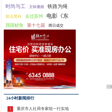
时尚与工
铁路为绳
文咏珊婚
电影《东
去过苏州
前沿黑科
我国鱿鱼
第十七届
两日成交
广
24小时新闻排行
重庆市人社局专家组一行实地
1