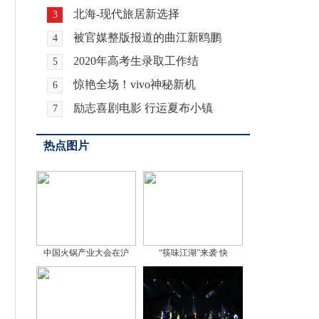
北海-现代旅居新选择
3
被官媒整版报道的曲江新鸥鹏
4
2020年高考生录取工作结
5
惊艳全场！vivo神秘新机
6
励志喜剧电影 行运夏布小镇
7
热点图片
中国火锅产业大会在沪
“筷味江湖”来袭 快