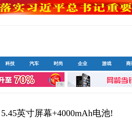
科技
汽车
时尚
企业
游戏
商
广告
45英寸屏幕+4000mAh电池!