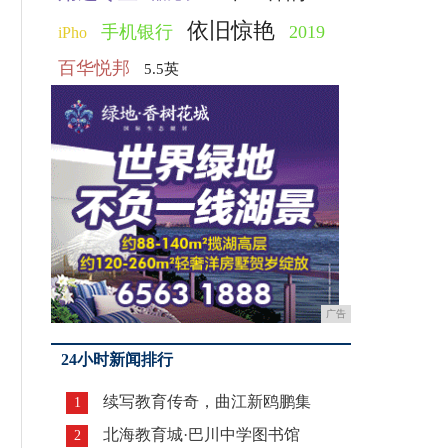
依旧惊艳
手机银行
2019
iPho
百华悦邦
5.5英
广告
24小时新闻排行
续写教育传奇，曲江新鸥鹏集
1
北海教育城·巴川中学图书馆
2