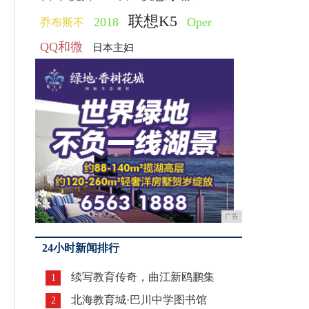
联想K5
2018
Oper
乔布斯不
QQ和微
日本主妇
广告
24小时新闻排行
续写教育传奇，曲江新鸥鹏集
1
北海教育城·巴川中学图书馆
2