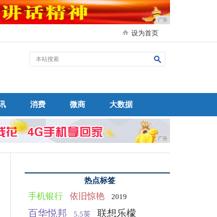
广告
设为首页
讯
消费
微商
大数据
广告
热点标签
手机银行
依旧惊艳
2019
百华悦邦
联想乐檬
5.5英