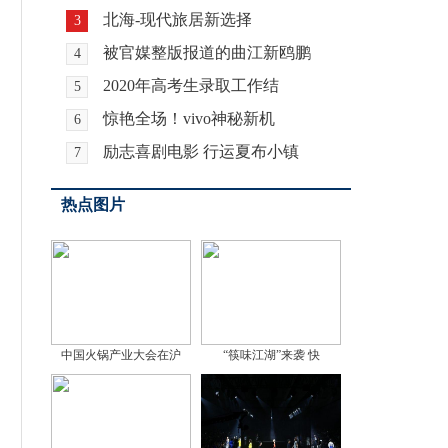
北海-现代旅居新选择
3
被官媒整版报道的曲江新鸥鹏
4
2020年高考生录取工作结
5
惊艳全场！vivo神秘新机
6
励志喜剧电影 行运夏布小镇
7
热点图片
中国火锅产业大会在沪
“筷味江湖”来袭 快