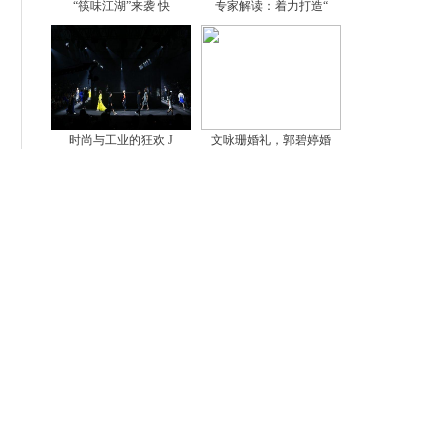
“筷味江湖”来袭 快
专家解读：着力打造“
时尚与工业的狂欢 J
文咏珊婚礼，郭碧婷婚