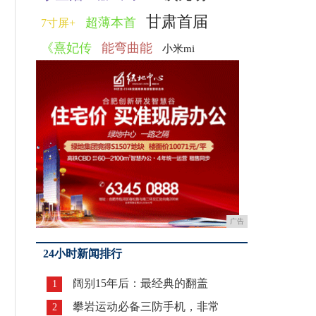
甘肃首届
超薄本首
7寸屏+
《熹妃传
能弯曲能
小米mi
广告
24小时新闻排行
阔别15年后：最经典的翻盖
1
攀岩运动必备三防手机，非常
2