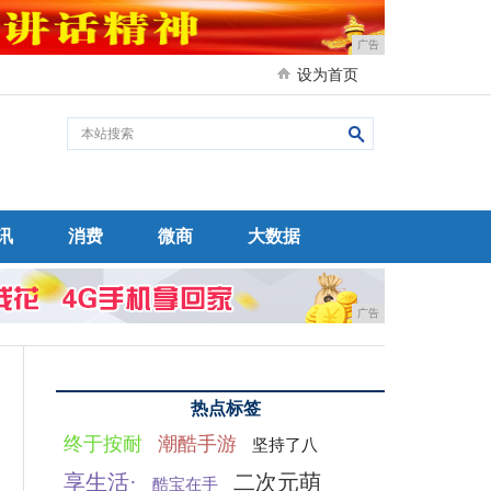
广告
设为首页
讯
消费
微商
大数据
广告
热点标签
终于按耐
潮酷手游
坚持了八
享生活·
二次元萌
酷宝在手