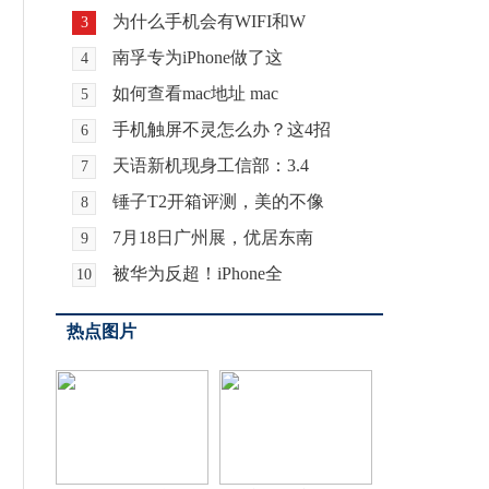
为什么手机会有WIFI和W
3
南孚专为iPhone做了这
4
如何查看mac地址 mac
5
手机触屏不灵怎么办？这4招
6
天语新机现身工信部：3.4
7
锤子T2开箱评测，美的不像
8
7月18日广州展，优居东南
9
被华为反超！iPhone全
10
热点图片