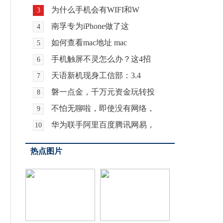
为什么手机会有WIFI和W
3
南孚专为iPhone做了这
4
如何查看mac地址 mac
5
手机触屏不灵怎么办？这4招
6
天语新机现身工信部：3.4
7
磐一点金，千万元资金玩转投
8
不怕无聊啦，即使没有网络，
9
华为联手阿里百度腾讯网易，
10
热点图片