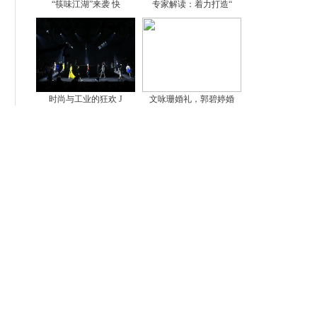
“筷味江湖”来袭 快
专家解读：着力打造“
时尚与工业的狂欢 J
文咏珊婚礼，郭碧婷婚