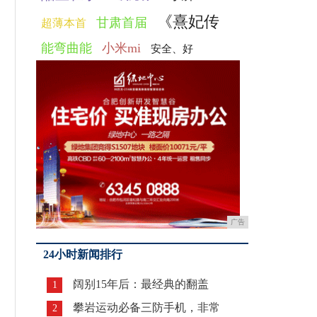
《熹妃传
甘肃首届
超薄本首
能弯曲能
小米mi
安全、好
广告
24小时新闻排行
阔别15年后：最经典的翻盖
1
攀岩运动必备三防手机，非常
2