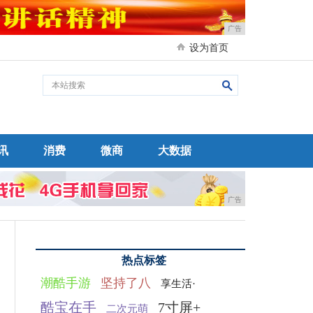
广告
设为首页
讯
消费
微商
大数据
广告
热点标签
潮酷手游
坚持了八
享生活·
酷宝在手
7寸屏+
二次元萌