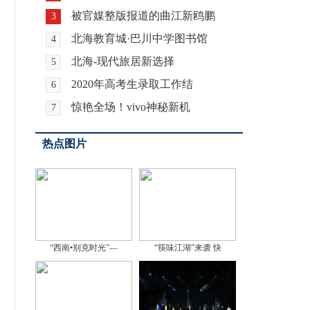
被官媒整版报道的曲江新鸥鹏
3
北海教育城·巴川中学图书馆
4
北海-现代旅居新选择
5
2020年高考生录取工作结
6
惊艳全场！vivo神秘新机
7
热点图片
“西南•别克时光”—
“筷味江湖”来袭 快