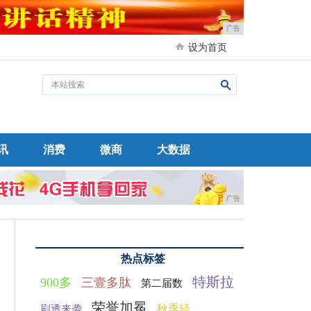
广告
设为首页
讯
消费
微商
大数据
广告
热点标签
特斯拉
900多
三壹多肽
第二届数
荣誉加冕
秋季轻
剧透来袭