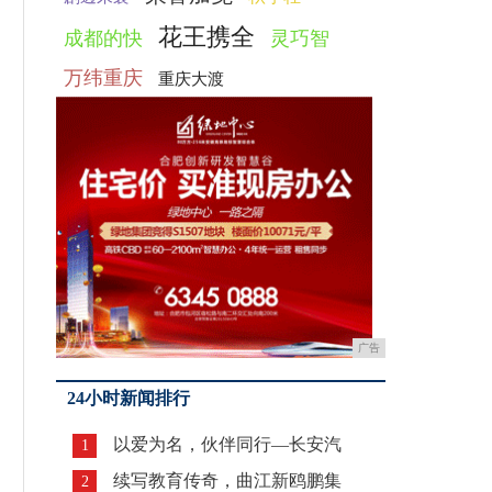
花王携全
成都的快
灵巧智
万纬重庆
重庆大渡
广告
24小时新闻排行
以爱为名，伙伴同行—长安汽
1
续写教育传奇，曲江新鸥鹏集
2