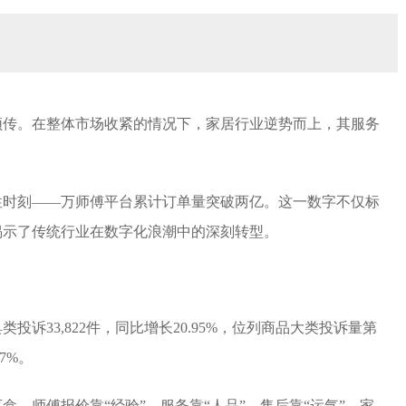
频传。在整体市场收紧的情况下，家居行业逆势而上，其服务
历史性时刻——万师傅平台累计订单量突破两亿。这一数字不仅标
揭示了传统行业在数字化浪潮中的深刻转型。
投诉33,822件，同比增长20.95%，位列商品大类投诉量第
%。‌
，师傅报价靠“经验”，服务靠“人品”，售后靠“运气”。家