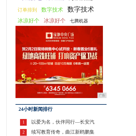
数字技术
数字技术
订单排到
冰凉好个
冰凉好个
七腾机器
广告
24小时新闻排行
以爱为名，伙伴同行—长安汽
1
续写教育传奇，曲江新鸥鹏集
2