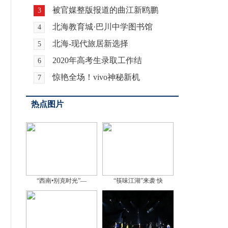
被官媒整版报道的曲江新鸥鹏
3
北海教育城·巴川中学图书馆
4
北海-现代旅居新选择
5
2020年高考生录取工作结
6
惊艳全场！vivo神秘新机
7
热点图片
“西南•别克时光”—
“筷味江湖”来袭 快