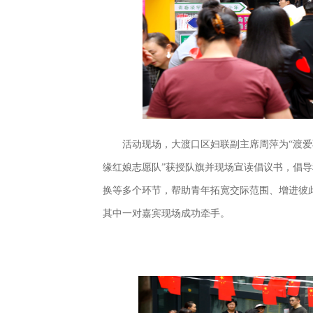
活动现场，大渡口区妇联副主席周萍为“渡爱
缘红娘志愿队”获授队旗并现场宣读倡议书，倡
换等多个环节，帮助青年拓宽交际范围、增进彼此
其中一对嘉宾现场成功牵手。