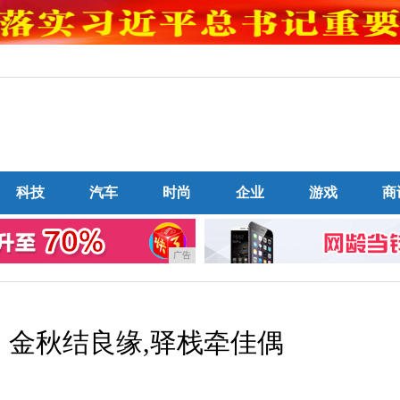
科技
汽车
时尚
企业
游戏
商
广告
：金秋结良缘,驿栈牵佳偶