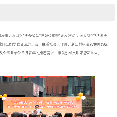
，重庆市大渡口区“渡爱驿站”挂牌仪式暨“金秋雅韵 万家良缘”中秋国庆
渡口区妇联联合区总工会、区委社会工作部、新山村街道及和美良缘
体及企事业单位单身青年的婚恋需求，推动形成文明婚恋新风尚。