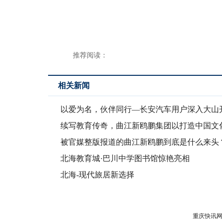
推荐阅读：
相关新闻
以爱为名，伙伴同行—长安汽车用户深入大山
爱心公益
续写教育传奇，曲江新鸥鹏集团以打造中国文
育新繁荣
被官媒整版报道的曲江新鸥鹏到底是什么来头
北海教育城·巴川中学图书馆惊艳亮相
北海-现代旅居新选择
重庆快讯网版权所有