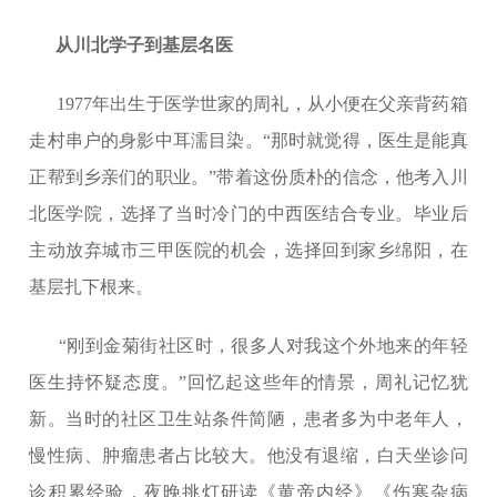
从川北学子到基层名医
1977年出生于医学世家的周礼，从小便在父亲背药箱
走村串户的身影中耳濡目染。“那时就觉得，医生是能真
正帮到乡亲们的职业。”带着这份质朴的信念，他考入川
北医学院，选择了当时冷门的中西医结合专业。毕业后
主动放弃城市三甲医院的机会，选择回到家乡绵阳，在
基层扎下根来。
“刚到金菊街社区时，很多人对我这个外地来的年轻
医生持怀疑态度。”回忆起这些年的情景，周礼记忆犹
新。当时的社区卫生站条件简陋，患者多为中老年人，
慢性病、肿瘤患者占比较大。他没有退缩，白天坐诊问
诊积累经验，夜晚挑灯研读《黄帝内经》《伤寒杂病