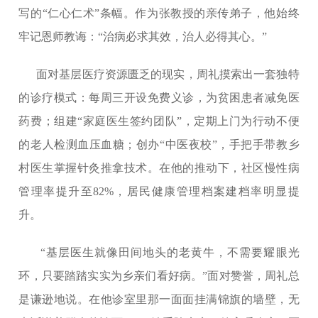
写的“仁心仁术”条幅。作为张教授的亲传弟子，他始终
牢记恩师教诲：“治病必求其效，治人必得其心。”
面对基层医疗资源匮乏的现实，周礼摸索出一套独特
的诊疗模式：每周三开设免费义诊，为贫困患者减免医
药费；组建“家庭医生签约团队”，定期上门为行动不便
的老人检测血压血糖；创办“中医夜校”，手把手带教乡
村医生掌握针灸推拿技术。在他的推动下，社区慢性病
管理率提升至82%，居民健康管理档案建档率明显提
升。
“基层医生就像田间地头的老黄牛，不需要耀眼光
环，只要踏踏实实为乡亲们看好病。”面对赞誉，周礼总
是谦逊地说。在他诊室里那一面面挂满锦旗的墙壁，无