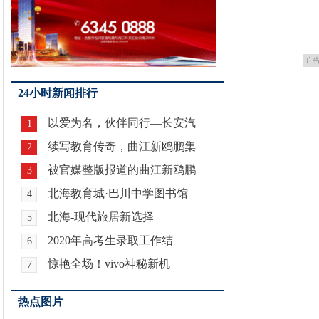
广
24小时新闻排行
以爱为名，伙伴同行—长安汽
1
续写教育传奇，曲江新鸥鹏集
2
被官媒整版报道的曲江新鸥鹏
3
北海教育城·巴川中学图书馆
4
北海-现代旅居新选择
5
2020年高考生录取工作结
6
惊艳全场！vivo神秘新机
7
热点图片