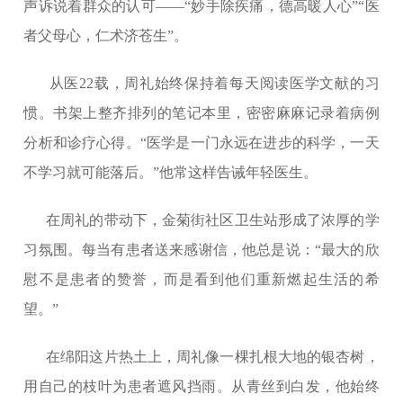
声诉说着群众的认可——“妙手除疾痛，德高暖人心”“医
者父母心，仁术济苍生”。
从医22载，周礼始终保持着每天阅读医学文献的习
惯。书架上整齐排列的笔记本里，密密麻麻记录着病例
分析和诊疗心得。“医学是一门永远在进步的科学，一天
不学习就可能落后。”他常这样告诫年轻医生。
在周礼的带动下，金菊街社区卫生站形成了浓厚的学
习氛围。每当有患者送来感谢信，他总是说：“最大的欣
慰不是患者的赞誉，而是看到他们重新燃起生活的希
望。”
在绵阳这片热土上，周礼像一棵扎根大地的银杏树，
用自己的枝叶为患者遮风挡雨。从青丝到白发，他始终