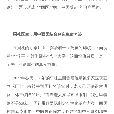
论》，逐步形成了“西医辨病、中医辨证”的诊疗思路。
周礼医生，用中西医结合创造生命奇迹
在周礼的诊桌后面，摆放着一面泛黄的锦旗，上面绣
着“华佗再世 妙手回春”八个大字。这面锦旗背后，是一
个关于生命重生的真实故事。
2022年春天，65岁的李桂兰因舌癌晚期被多家医院宣
判“死刑”。辗转来到周礼的诊室时，老人已无法正常进
食，体重骤降20斤。“看着老人疼得直掉眼泪，我心里特
别不是滋味。”周礼带领团队制定个性化治疗方案：西医
控制感染止血，中医扶正固本；外敷特制中药膏剂清热