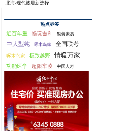
北海-现代旅居新选择
热点标签
近百年重
畅玩吉利
银装素裹
中大型纯
全国联考
啄木鸟家
情暖万家
极致越野
啄木鸟家
功能医学
超限车凌
中国人寿