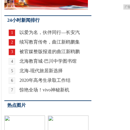
广
24小时新闻排行
以爱为名，伙伴同行—长安汽
1
续写教育传奇，曲江新鸥鹏集
2
被官媒整版报道的曲江新鸥鹏
3
北海教育城·巴川中学图书馆
4
北海-现代旅居新选择
5
2020年高考生录取工作结
6
惊艳全场！vivo神秘新机
7
热点图片