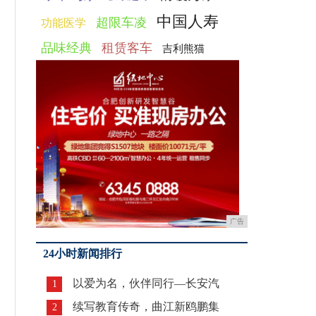
中国人寿
超限车凌
功能医学
品味经典
租赁客车
吉利熊猫
广告
24小时新闻排行
以爱为名，伙伴同行—长安汽
1
续写教育传奇，曲江新鸥鹏集
2