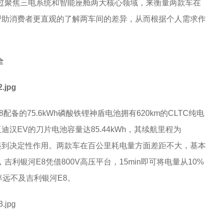
对比，通过聚焦三电系统和智能座舱两大核心领域，来衡量两款车在
帮助消费者更直观的了解两车间的差异，从而根据个人需求作
全
备的75.6kWh磷酸铁锂神盾电池拥有620km的CLTC纯电
汉EV的刀片电池容量达85.44kWh，其续航里程为
也起到决定性作用。两款车在百公里耗电量方面差距不大，基本
，吉利银河E8凭借800V高压平台，15min即可将电量从10%
效率远不及吉利银河E8。