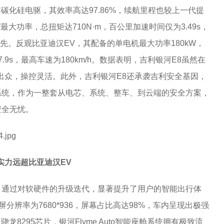
C碳化硅电驱，其效率高达97.86%，续航里程也较上一代提
W最大功率，总扭矩达710N·m，百公里加速时间仅为3.49s，
领先。反观比亚迪汉EV，其配备的单电机最大功率180kW，
.9s，最高车速为180km/h。数据表明，吉利银河E8虽然在
出众，操控灵活。此外，吉利银河E8还承袭吉利安全基因，
系统，作为一整套从电芯、系统、整车、到云端的安全方案，
安全无忧。
，实力远超比亚迪汉EV
，通过对软硬件的升级迭代，显著提升了用户的智能出行体
屏分辨率为7680*936，屏幕占比高达98%，车内呈现出极强
8295芯片，银河Flyme Auto智能座舱系统拥有极致流