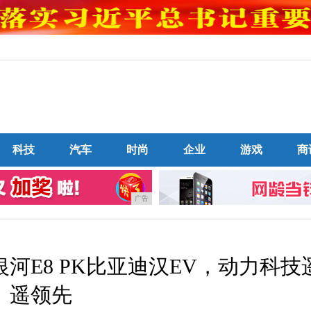
科技
汽车
时尚
企业
游戏
商
广告
河E8 PK比亚迪汉EV，动力科技
遥领先