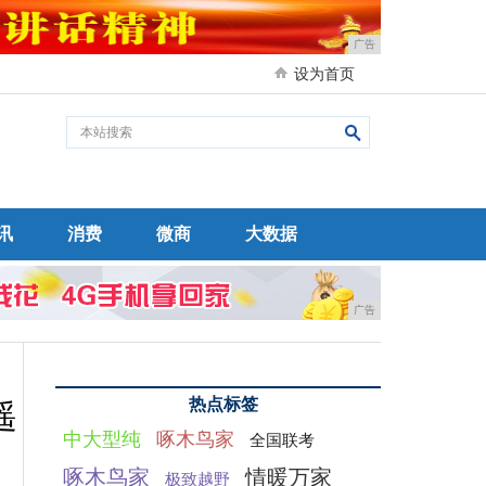
广告
设为首页
讯
消费
微商
大数据
广告
热点标签
遥
中大型纯
啄木鸟家
全国联考
啄木鸟家
情暖万家
极致越野