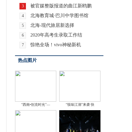
被官媒整版报道的曲江新鸥鹏
3
北海教育城·巴川中学图书馆
4
北海-现代旅居新选择
5
2020年高考生录取工作结
6
惊艳全场！vivo神秘新机
7
热点图片
“西南•别克时光”—
“筷味江湖”来袭 快