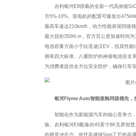
吉利银河E8搭载的全新一代高效能Si
升5%-10%。双电机的配置可爆发出475k
最高车速达210km/h，动力性能表现同级
最大扭矩350N·m，官方百公里加速时间为7
电池容量方面小于比亚迪汉EV，但其性能
拥有四大标准、八重防护的神盾电池安全
为消费者提供全方位安全防护，确保行车
银河Flyme Auto智能座舱同级领先
智能化作为新能源汽车的核心竞争力
验。吉利银河E8配备的45英寸8K无界智慧
的视觉冲击力。依托车规级5nm工艺的高通骁龙