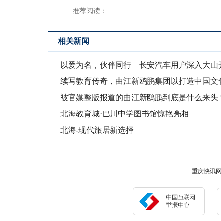
推荐阅读：
相关新闻
以爱为名，伙伴同行—长安汽车用户深入大山
爱心公益
续写教育传奇，曲江新鸥鹏集团以打造中国文
育新繁荣
被官媒整版报道的曲江新鸥鹏到底是什么来头
北海教育城·巴川中学图书馆惊艳亮相
北海-现代旅居新选择
重庆快讯网版权所有