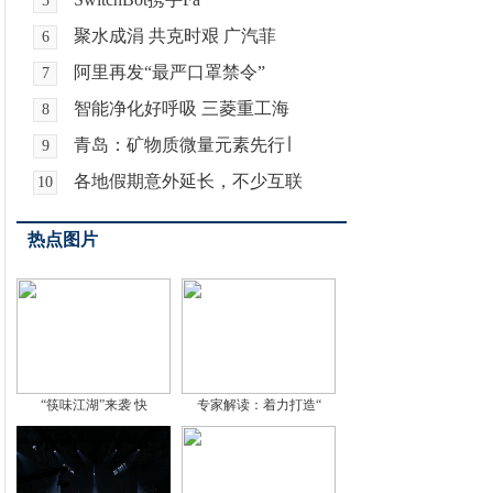
5
聚水成涓 共克时艰 广汽菲
6
阿里再发“最严口罩禁令”
7
智能净化好呼吸 三菱重工海
8
青岛：矿物质微量元素先行∣
9
各地假期意外延长，不少互联
10
热点图片
“筷味江湖”来袭 快
专家解读：着力打造“