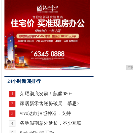
广
24小时新闻排行
荣耀彻底发飙！麒麟980+
1
家居新零售逆势破局，慕思×
2
vivo这款拍照神器，支持
3
各地假期意外延长，不少互联
4
SwitchBot携手Fa