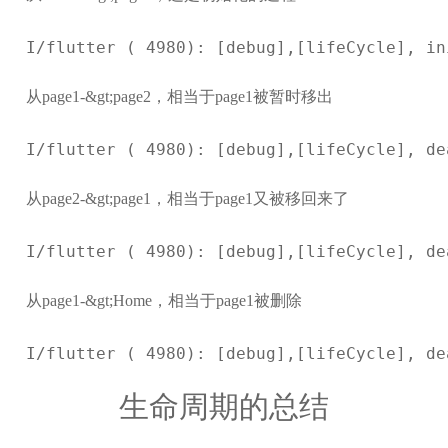
I/flutter ( 4980): [debug],[lifeCycle], i
从page1-&gt;page2，相当于page1被暂时移出
I/flutter ( 4980): [debug],[lifeCycle], d
从page2-&gt;page1，相当于page1又被移回来了
I/flutter ( 4980): [debug],[lifeCycle], d
从page1-&gt;Home，相当于page1被删除
I/flutter ( 4980): [debug],[lifeCycle], d
生命周期的总结