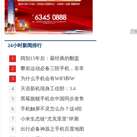
广
24小时新闻排行
阔别15年后：最经典的翻盖
1
攀岩运动必备三防手机，非常
2
为什么手机会有WIFI和W
3
天语新机现身工信部：3.4
4
黑莓旗舰手机在中国同步发售
5
手机触屏不灵怎么办？这4招
6
小米生态链“尤克里里”评测
7
出行必备神器之手机百度地图
8