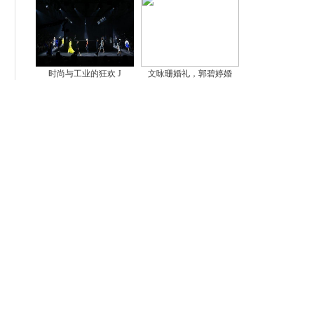
时尚与工业的狂欢 J
文咏珊婚礼，郭碧婷婚