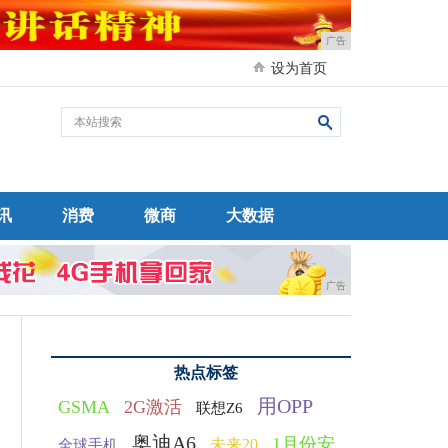
广告
设为首页
讯
消费
微商
大数据
广告
热点标签
用OPP
GSMA
2G激活
联想Z6
奥迪A6
1月份安
未来20
全球手机