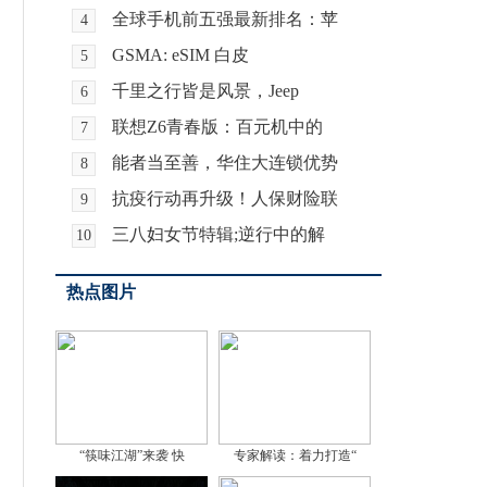
全球手机前五强最新排名：苹
4
GSMA: eSIM 白皮
5
千里之行皆是风景，Jeep
6
联想Z6青春版：百元机中的
7
能者当至善，华住大连锁优势
8
抗疫行动再升级！人保财险联
9
三八妇女节特辑;逆行中的解
10
热点图片
“筷味江湖”来袭 快
专家解读：着力打造“