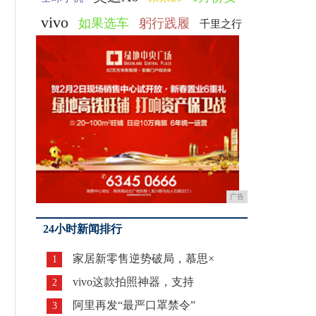
vivo
如果选车
躬行践履
千里之行
广告
24小时新闻排行
家居新零售逆势破局，慕思×
1
vivo这款拍照神器，支持
2
阿里再发“最严口罩禁令”
3